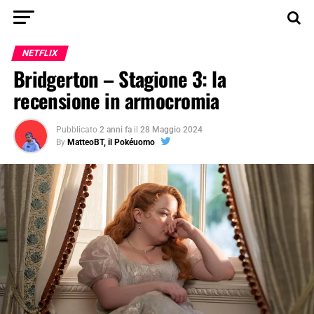
NETFLIX
Bridgerton – Stagione 3: la
recensione in armocromia
Pubblicato
2 anni fa
il
28 Maggio 2024
By
MatteoBT, il Pokéuomo