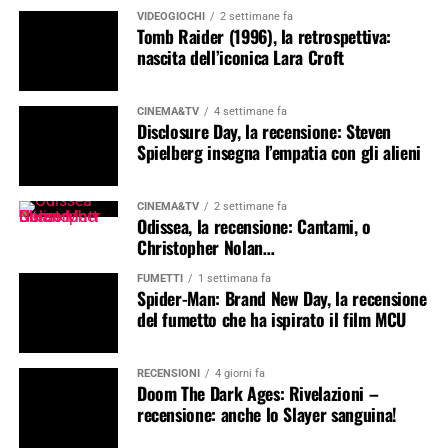
VIDEOGIOCHI
2 settimane fa
Tomb Raider (1996), la retrospettiva:
nascita dell’iconica Lara Croft
CINEMA&TV
4 settimane fa
Disclosure Day, la recensione: Steven
Spielberg insegna l’empatia con gli alieni
CINEMA&TV
2 settimane fa
Odissea, la recensione: Cantami, o
Christopher Nolan…
FUMETTI
1 settimana fa
Spider-Man: Brand New Day, la recensione
del fumetto che ha ispirato il film MCU
RECENSIONI
4 giorni fa
Doom The Dark Ages: Rivelazioni –
recensione: anche lo Slayer sanguina!