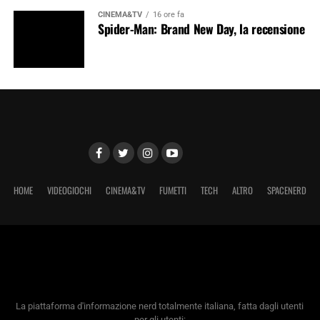
CINEMA&TV
16 ore fa
Spider-Man: Brand New Day, la recensione
HOME
VIDEOGIOCHI
CINEMA&TV
FUMETTI
TECH
ALTRO
SPACENERD
La piattaforma d'informazione nerd totalmente italiana, fatta dagli utenti
per gli utenti: