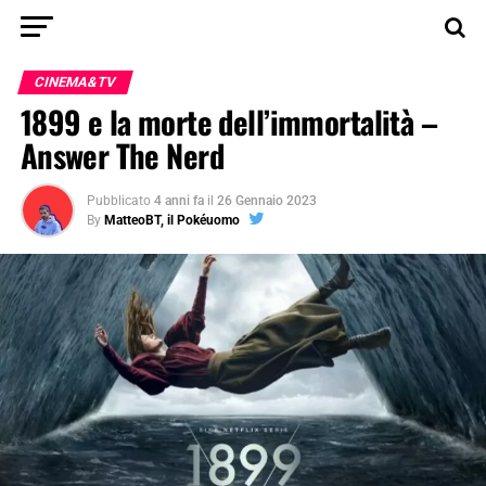
CINEMA&TV
1899 e la morte dell’immortalità –
Answer The Nerd
Pubblicato
4 anni fa
il
26 Gennaio 2023
By
MatteoBT, il Pokéuomo