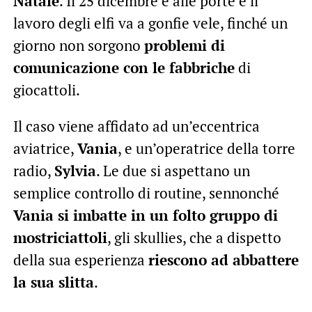
Natale
. Il 25 dicembre è alle porte e il
lavoro degli elfi va a gonfie vele, finché un
giorno non sorgono
problemi di
comunicazione con le fabbriche
di
giocattoli.
Il caso viene affidato ad un’eccentrica
aviatrice,
Vania
, e un’operatrice della torre
radio,
Sylvia
. Le due si aspettano un
semplice controllo di routine, sennonché
Vania si imbatte in un folto gruppo di
mostriciattoli
, gli skullies, che a dispetto
della sua esperienza
riescono ad abbattere
la sua slitta
.