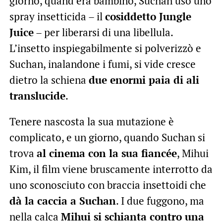
giorno, quand’era bambino, Suchan usò uno
spray insetticida – il
cosiddetto Jungle
Juice
– per liberarsi di una libellula.
L’insetto inspiegabilmente si polverizzò e
Suchan, inalandone i fumi, si vide cresce
dietro la schiena
due enormi paia di ali
translucide
.
Tenere nascosta la sua mutazione è
complicato, e un giorno, quando Suchan si
trova
al cinema con la sua fiancée
, Mihui
Kim, il film viene bruscamente interrotto da
uno sconosciuto con braccia insettoidi che
dà la caccia a Suchan
. I due fuggono, ma
nella calca
Mihui si schianta contro una