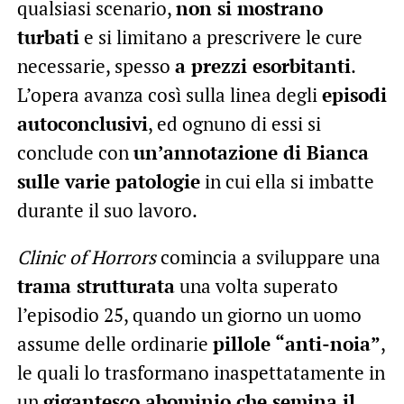
qualsiasi scenario,
non si mostrano
turbati
e si limitano a prescrivere le cure
necessarie, spesso
a prezzi esorbitanti
.
L’opera avanza così sulla linea degli
episodi
autoconclusivi
, ed ognuno di essi si
conclude con
un’annotazione di Bianca
sulle varie patologie
in cui ella si imbatte
durante il suo lavoro.
Clinic of Horrors
comincia a sviluppare una
trama strutturata
una volta superato
l’episodio 25, quando un giorno un uomo
assume delle ordinarie
pillole “anti-noia”
,
le quali lo trasformano inaspettatamente in
un
gigantesco abominio che semina il