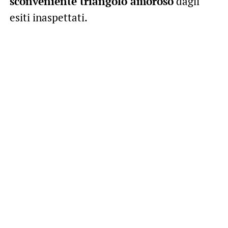
sconveniente triangolo amoroso
dagli
esiti inaspettati.