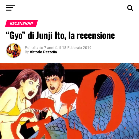
RECENSIONI
“Gyo” di Junji Ito, la recensione
Pubblicato
7 anni fa
il
18 Febbraio 2019
By
Vittorio Pezzella