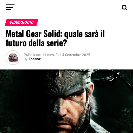
VIDEOGIOCHI
Metal Gear Solid: quale sarà il
futuro della serie?
Pubblicato
11 mesi fa
il
4 Settembre 2025
By
Zonnox