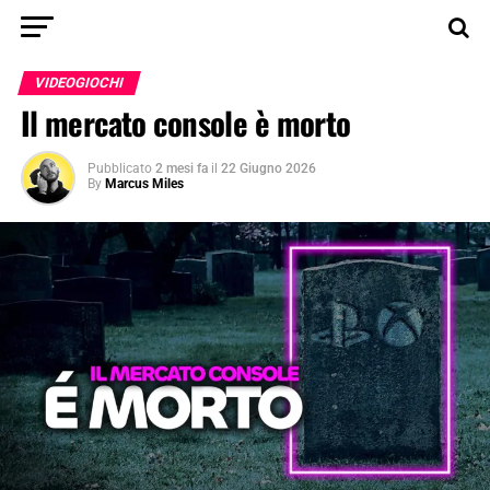
VIDEOGIOCHI
Il mercato console è morto
Pubblicato
2 mesi fa
il
22 Giugno 2026
By
Marcus Miles