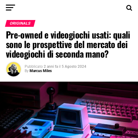
ORIGINALS
Pre-owned e videogiochi usati: quali
sono le prospettive del mercato dei
videogiochi di seconda mano?
Pubblicato
2 anni fa
il
5 Agosto 2024
By
Marcus Miles