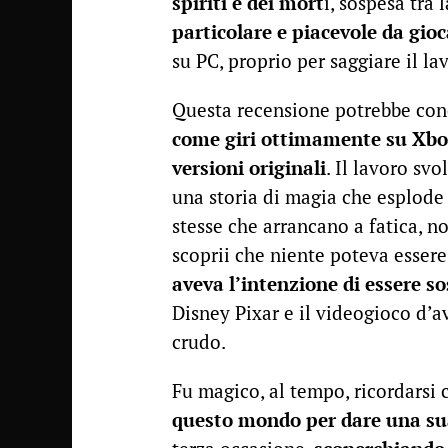
spiriti e dei mort
i, sospesa tra 
particolare e piacevole da gio
su PC, proprio per saggiare il la
Questa recensione potrebbe conc
come giri ottimamente su Xbo
versioni originali
. Il lavoro svo
una storia di magia che esplode e
stesse che arrancano a fatica, n
scoprii che niente poteva essere
aveva l’intenzione di essere so
Disney Pixar e il videogioco d
crudo.
Fu magico, al tempo, ricordarsi 
questo mondo per dare una su