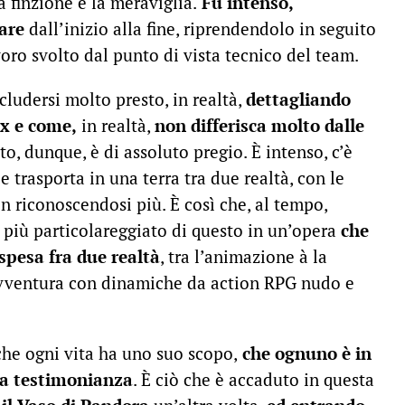
la finzione e la meraviglia.
Fu intenso,
care
dall’inizio alla fine, riprendendolo in seguito
voro svolto dal punto di vista tecnico del team.
ludersi molto presto, in realtà,
dettagliando
x e come,
in realtà,
non differisca molto dalle
lto, dunque, è di assoluto pregio. È intenso, c’è
 trasporta in una terra tra due realtà, con le
on riconoscendosi più. È così che, al tempo,
 più particolareggiato di questo in un’opera
che
spesa fra due realtà
, tra l’animazione à la
’avventura con dinamiche da action RPG nudo e
che ogni vita ha uno suo scopo,
che ognuno è in
a testimonianza
. È ciò che è accaduto in questa