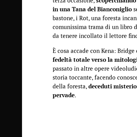
terza occasione,
scoperchiando 
in una Tana del Bianconiglio
s
bastone, i Rot, una foresta incan
comunissima trama di un libro d
da tenere incollato il lettore fi
È cosa accade con Kena: Bridge o
fedeltà totale verso la mitolog
passato in altre opere videoludi
storia toccante, facendo conoscer
della foresta,
deceduti misterio
pervade
.