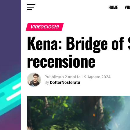
HOME
VI
VIDEOGIOCHI
Kena: Bridge of S
recensione
Pubblicato
2 anni fa
il
9 Agosto 2024
By
DottorNosferatu