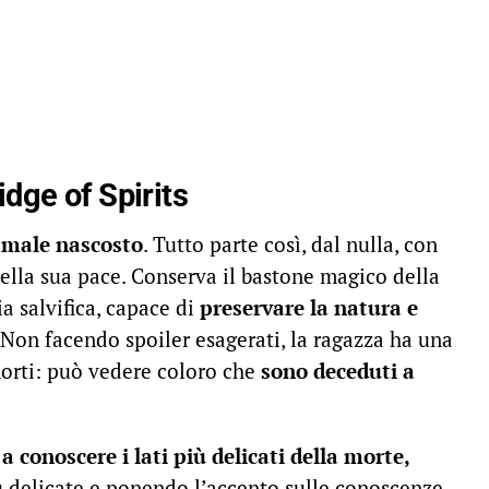
idge of Spirits
n male nascosto
. Tutto parte così, dal nulla, con
della sua pace. Conserva il bastone magico della
a salvifica, capace di
preservare la natura e
 Non facendo spoiler esagerati, la ragazza ha una
orti: può vedere coloro che
sono deceduti a
conoscere i lati più delicati della morte,
ù delicate e ponendo l’accento sulle conoscenze