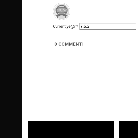
Current ye@r
*
0
COMMENTI