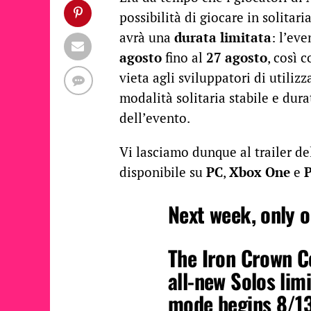
possibilità di giocare in solitar
avrà una
durata limitata
: l’ev
agosto
fino al
27 agosto
, così 
vieta agli sviluppatori di utili
modalità solitaria stabile e dur
dell’evento.
Vi lasciamo dunque al trailer d
disponibile su
PC
,
Xbox One
e
P
Next week, only o
The Iron Crown Co
all-new Solos lim
mode begins 8/1