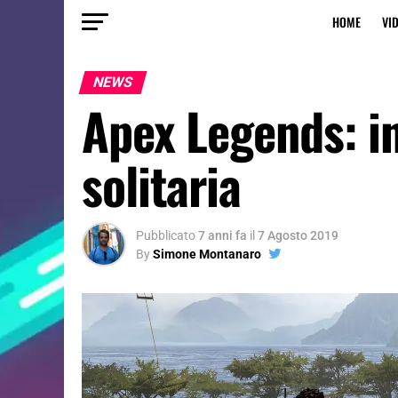
HOME
VI
NEWS
Apex Legends: in
solitaria
Pubblicato
7 anni fa
il
7 Agosto 2019
By
Simone Montanaro