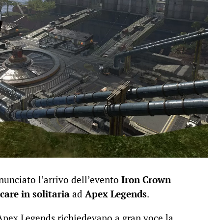
unciato l’arrivo dell’evento
Iron Crown
care in solitaria
ad
Apex Legends
.
 Apex Legends richiedevano a gran voce la