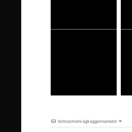
Call of Duty: Black Ops 7, la
Call o
recensione: la quantità oltre la
divers
qualità!
F1 22, la recensione: al volante della
F1 22,
nuova era
e il n
Sottoscrivimi agli aggiornamenti