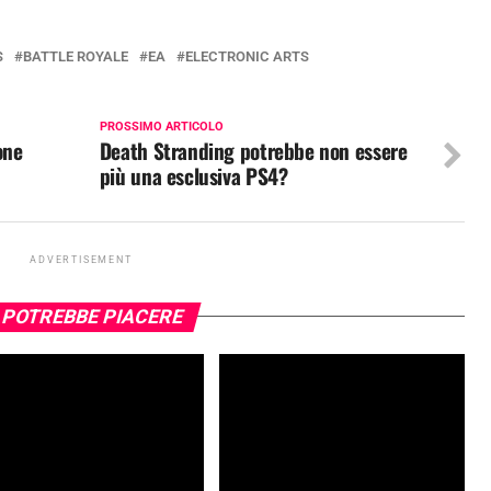
S
BATTLE ROYALE
EA
ELECTRONIC ARTS
PROSSIMO ARTICOLO
one
Death Stranding potrebbe non essere
più una esclusiva PS4?
ADVERTISEMENT
 POTREBBE PIACERE