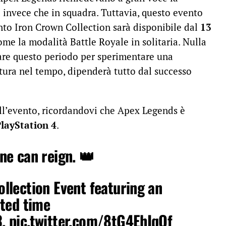
ia invece che in squadra. Tuttavia, questo evento
ento Iron Crown Collection sarà disponibile dal
13
come la modalità Battle Royale in solitaria. Nulla
zzare questo periodo per sperimentare una
atura nel tempo, dipenderà tutto dal successo
ell’evento, ricordandovi che Apex Legends è
layStation 4
.
ne can reign. 👑
llection Event featuring an
ited time
3.
pic.twitter.com/8tG4EhIqQf