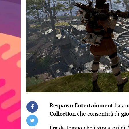
Respawn Entertainment
ha ann
Collection
che consentirà di
gio
Era da tempo che i giocatori di