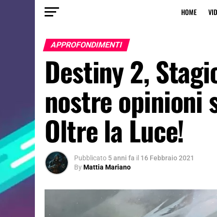
HOME
VI
APPROFONDIMENTI
Destiny 2, Stagi
nostre opinioni 
Oltre la Luce!
Pubblicato
5 anni fa
il
16 Febbraio 2021
By
Mattia Mariano