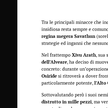
Tra le principali minacce che in
insidiosa resta sempre e comu
regina megera Savathun
(sore
strategie ed inganni che nessun
Nel frattempo
Xivu Arath
, sua
dell’Alveare
, ha deciso di muove
concreto: durante un’operazione
Osiride
si ritroverà a dover fro
particolarmente potente,
l’Alto
Sottovalutando però i suoi nemi
distrutto in mille pezzi
, ma ver