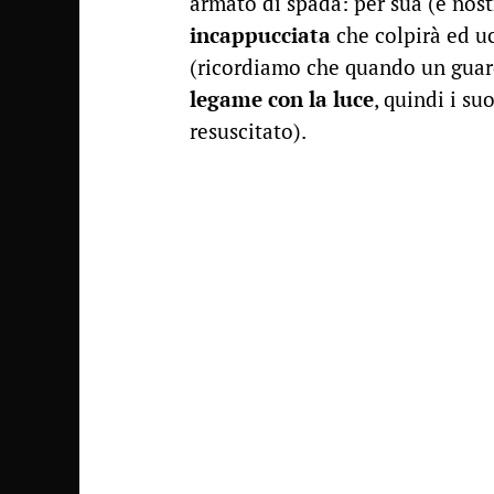
armato di spada: per sua (e nost
incappucciata
che colpirà ed uc
(ricordiamo che quando un guard
legame con la luce
, quindi i su
resuscitato).