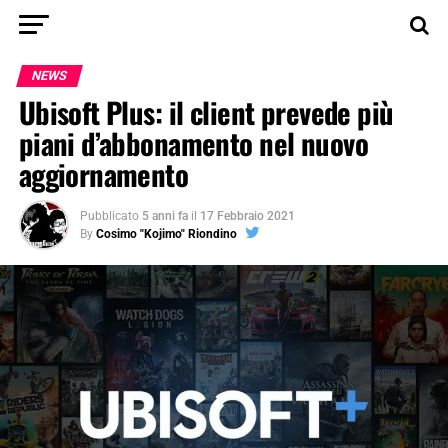
NEWS
Ubisoft Plus: il client prevede più
piani d’abbonamento nel nuovo
aggiornamento
Pubblicato
5 anni fa
il
17 Febbraio 2021
By
Cosimo "Kojimo" Riondino