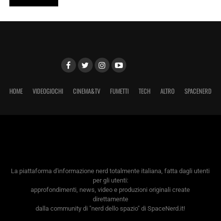
HOME
VIDEOGIOCHI
CINEMA&TV
FUMETTI
TECH
ALTRO
SPACENERD
La piattaforma d'informazione nerd totalmente italiana, fatta dagli utenti
per gli utenti:
approfondimenti, news, video e produzioni originali create
direttamente
dalla community di "nerd dello spazio" di SpaceNerd.it!