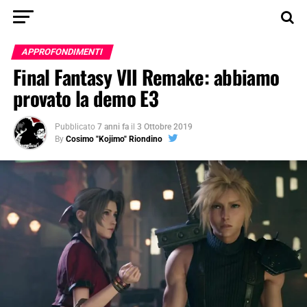
APPROFONDIMENTI
Final Fantasy VII Remake: abbiamo
provato la demo E3
Pubblicato
7 anni fa
il
3 Ottobre 2019
By
Cosimo "Kojimo" Riondino