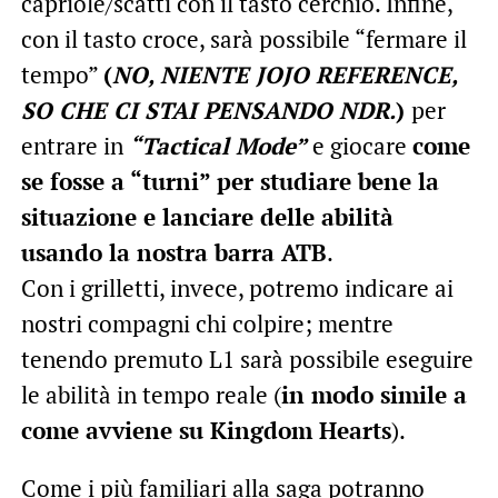
capriole/scatti con il tasto cerchio. Infine,
con il tasto croce, sarà possibile “fermare il
tempo”
(
NO, NIENTE JOJO REFERENCE,
SO CHE CI STAI PENSANDO NDR.
)
per
entrare in
“Tactical Mode”
e giocare
come
se fosse a “turni” per studiare bene la
situazione e lanciare delle abilità
usando la nostra barra ATB
.
Con i grilletti, invece, potremo indicare ai
nostri compagni chi colpire; mentre
tenendo premuto L1 sarà possibile eseguire
le abilità in tempo reale (
in modo simile a
come avviene su Kingdom Hearts
).
Come i più familiari alla saga potranno