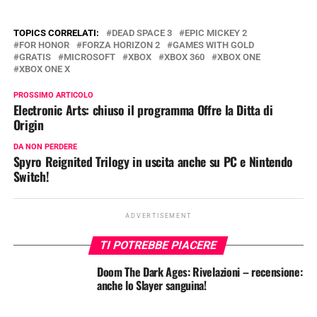
TOPICS CORRELATI:
DEAD SPACE 3
EPIC MICKEY 2
FOR HONOR
FORZA HORIZON 2
GAMES WITH GOLD
GRATIS
MICROSOFT
XBOX
XBOX 360
XBOX ONE
XBOX ONE X
PROSSIMO ARTICOLO
Electronic Arts: chiuso il programma Offre la Ditta di
Origin
DA NON PERDERE
Spyro Reignited Trilogy in uscita anche su PC e Nintendo
Switch!
ADVERTISEMENT
TI POTREBBE PIACERE
Doom The Dark Ages: Rivelazioni – recensione:
anche lo Slayer sanguina!