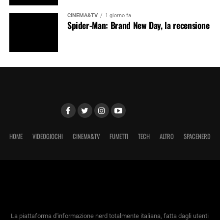
CINEMA&TV
1 giorno fa
Spider-Man: Brand New Day, la recensione
HOME
VIDEOGIOCHI
CINEMA&TV
FUMETTI
TECH
ALTRO
SPACENERD
La piattaforma d'informazione nerd totalmente italiana, fatta dagli utenti