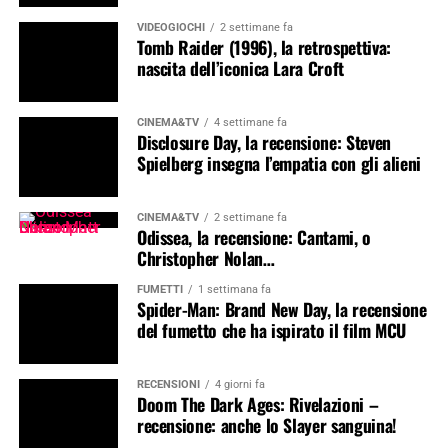
VIDEOGIOCHI
2 settimane fa
Tomb Raider (1996), la retrospettiva:
nascita dell’iconica Lara Croft
CINEMA&TV
4 settimane fa
Disclosure Day, la recensione: Steven
Spielberg insegna l’empatia con gli alieni
CINEMA&TV
2 settimane fa
Odissea, la recensione: Cantami, o
Christopher Nolan…
FUMETTI
1 settimana fa
Spider-Man: Brand New Day, la recensione
del fumetto che ha ispirato il film MCU
RECENSIONI
4 giorni fa
Doom The Dark Ages: Rivelazioni –
recensione: anche lo Slayer sanguina!