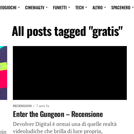
DEOGIOCHI
CINEMA&TV
FUMETTI
TECH
ALTRO
SPACENERD
All posts tagged "gratis"
RECENSIONI
7 anni fa
Enter the Gungeon – Recensione
Devolver Digital è ormai una di quelle realtà
videoludiche che brilla di luce propria,
bin