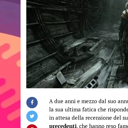
A due anni e mezzo dal suo annu
la sua ultima fatica che rispon
in attesa della recensione del s
precedenti
, che hanno reso famo