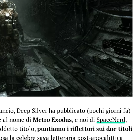
ncio, Deep Silver ha pubblicato (pochi giorni fa)
de al nome di
Metro Exodus
, e noi di
SpaceNerd
,
uddetto titolo,
puntiamo i riflettori sui due titoli
sa la celebre saga letteraria post-apocalittica