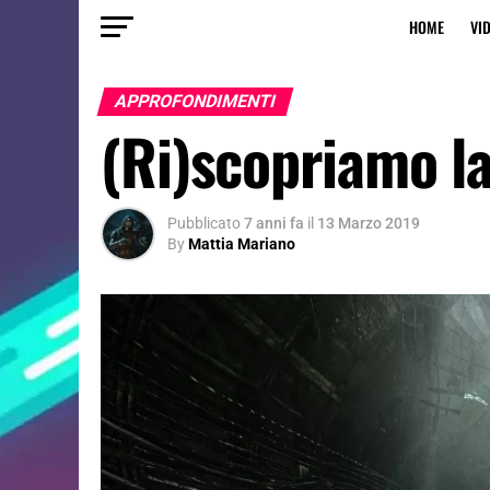
HOME
VI
APPROFONDIMENTI
(Ri)scopriamo la
Pubblicato
7 anni fa
il
13 Marzo 2019
By
Mattia Mariano