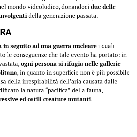
 nel mondo videoludico, donandoci
due delle
involgenti
della generazione passata.
RRA
a in seguito ad una guerra nucleare
i quali
to le conseguenze che tale evento ha portato: in
vastata,
ogni persona si rifugia nelle gallerie
olitana
, in quanto in superficie non è più possibile
 della irrespirabilità dell’aria causata dalle
ficato la natura “pacifica” della fauna,
essive ed ostili creature mutanti
.