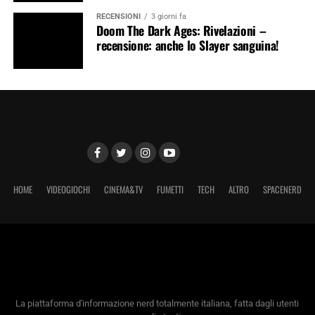
RECENSIONI
3 giorni fa
Doom The Dark Ages: Rivelazioni –
recensione: anche lo Slayer sanguina!
HOME
VIDEOGIOCHI
CINEMA&TV
FUMETTI
TECH
ALTRO
SPACENERD
La piattaforma d'informazione nerd totalmente italiana, fatta dagli utenti