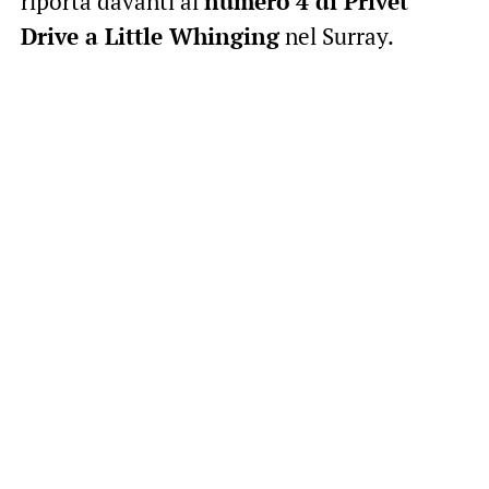
riporta davanti al
numero 4 di Privet
Drive a Little Whinging
nel Surray.