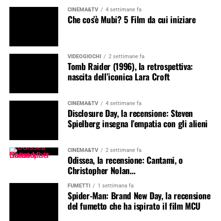
CINEMA&TV
4 settimane fa
Che cos’è Mubi? 5 Film da cui iniziare
VIDEOGIOCHI
2 settimane fa
Tomb Raider (1996), la retrospettiva:
nascita dell’iconica Lara Croft
CINEMA&TV
4 settimane fa
Disclosure Day, la recensione: Steven
Spielberg insegna l’empatia con gli alieni
CINEMA&TV
2 settimane fa
Odissea, la recensione: Cantami, o
Christopher Nolan…
FUMETTI
1 settimana fa
Spider-Man: Brand New Day, la recensione
del fumetto che ha ispirato il film MCU