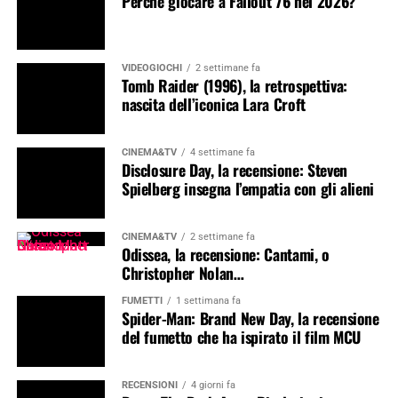
Perché giocare a Fallout 76 nel 2026?
VIDEOGIOCHI
2 settimane fa
Tomb Raider (1996), la retrospettiva:
nascita dell’iconica Lara Croft
CINEMA&TV
4 settimane fa
Disclosure Day, la recensione: Steven
Spielberg insegna l’empatia con gli alieni
CINEMA&TV
2 settimane fa
Odissea, la recensione: Cantami, o
Christopher Nolan…
FUMETTI
1 settimana fa
Spider-Man: Brand New Day, la recensione
del fumetto che ha ispirato il film MCU
RECENSIONI
4 giorni fa