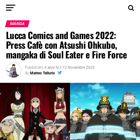
MANGA
Lucca Comics and Games 2022:
Press Cafè con Atsushi Ohkubo,
mangaka di Soul Eater e Fire Force
Pubblicato
4 anni fa
il
12 Novembre 2022
By
Matteo Tellurio