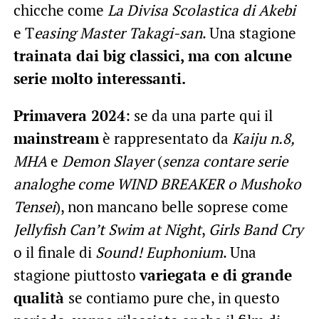
chicche come
La Divisa Scolastica di Akebi
e T
easing Master Takagi-san
. Una stagione
trainata dai big classici, ma con alcune
serie molto interessanti.
Primavera 2024
: se da una parte qui il
mainstream
è rappresentato da
Kaiju n.8,
MHA
e
Demon Slayer
(
senza contare serie
analoghe come WIND BREAKER o Mushoko
Tensei
), non mancano belle soprese come
Jellyfish Can’t Swim at Night
,
Girls Band Cry
o il finale di
Sound! Euphonium
. Una
stagione piuttosto
variegata e di grande
qualità
se contiamo pure che, in questo