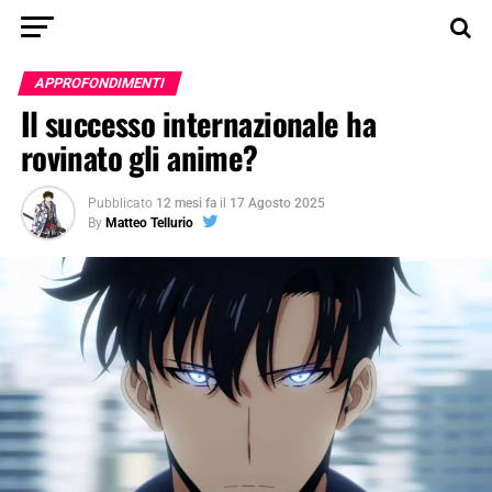
APPROFONDIMENTI
Il successo internazionale ha
rovinato gli anime?
Pubblicato
12 mesi fa
il
17 Agosto 2025
By
Matteo Tellurio