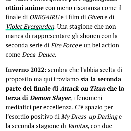
ottimi anime
con meno risonanza come il
finale di
OREGAIRU
e i film di
Given
e di
Violet Evergarden
. Una stagione che non
manca di rappresentare gli shonen con la
seconda serie di
Fire Force
e un bel action
come
Deca-Dence
.
Inverno 2022
: sembra che l’abbia scelta di
proposito ma qui troviamo
sia la seconda
parte del finale di
Attack on Titan
che la
terza di
Demon Slayer
, i fenomeni
mediatici per eccellenza. C’è spazio per
l’esordio positivo di
My Dress-up Darling
e
la seconda stagione di
Vanitas
, con due