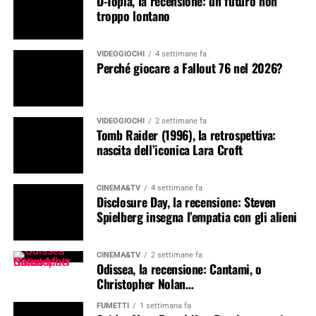
D-Topia, la recensione: un futuro non
troppo lontano
VIDEOGIOCHI
4 settimane fa
Perché giocare a Fallout 76 nel 2026?
VIDEOGIOCHI
2 settimane fa
Tomb Raider (1996), la retrospettiva:
nascita dell’iconica Lara Croft
CINEMA&TV
4 settimane fa
Disclosure Day, la recensione: Steven
Spielberg insegna l’empatia con gli alieni
CINEMA&TV
2 settimane fa
Odissea, la recensione: Cantami, o
Christopher Nolan…
FUMETTI
1 settimana fa