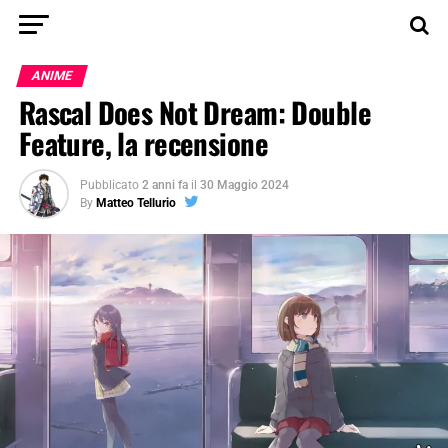
ANIME
Rascal Does Not Dream: Double
Feature, la recensione
Pubblicato
2 anni fa
il
30 Maggio 2024
By
Matteo Tellurio