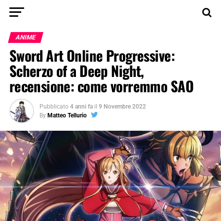
ANIME
Sword Art Online Progressive:
Scherzo of a Deep Night,
recensione: come vorremmo SAO
Pubblicato
4 anni fa
il
9 Novembre 2022
By
Matteo Tellurio