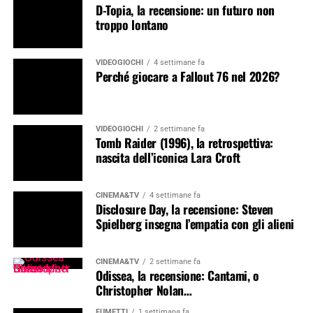
D-Topia, la recensione: un futuro non
troppo lontano
VIDEOGIOCHI
4 settimane fa
Perché giocare a Fallout 76 nel 2026?
VIDEOGIOCHI
2 settimane fa
Tomb Raider (1996), la retrospettiva:
nascita dell’iconica Lara Croft
CINEMA&TV
4 settimane fa
Disclosure Day, la recensione: Steven
Spielberg insegna l’empatia con gli alieni
CINEMA&TV
2 settimane fa
Odissea, la recensione: Cantami, o
Christopher Nolan…
FUMETTI
1 settimana fa