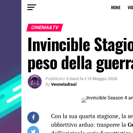
HOME
VI
CINEMA&TV
Invincible Stagio
peso della guerr
Pubblicato
3 mesi fa
il
10 Maggio 2026
By
Veoneladraal
Con la sua quarta stagione,
la s
obbiettivo arduo: trasporre la
G