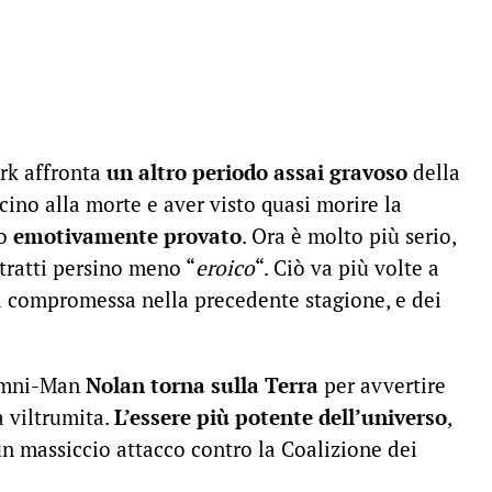
rk affronta
un altro periodo assai gravoso
della
vicino alla morte e aver visto quasi morire la
to
emotivamente provato
. Ora è molto più serio,
tratti persino meno “
eroico
“. Ciò va più volte a
già compromessa nella precedente stagione, e dei
 Omni-Man
Nolan
torna sulla Terra
per avvertire
a viltrumita.
L’essere più potente dell’universo
,
 un massiccio attacco contro la Coalizione dei