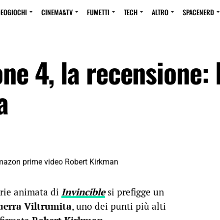
DEOGIOCHI
CINEMA&TV
FUMETTI
TECH
ALTRO
SPACENERD
ne 4, la recensione: I
a
erie animata di
Invincible
si prefigge un
uerra Viltrumita
, uno dei punti più alti