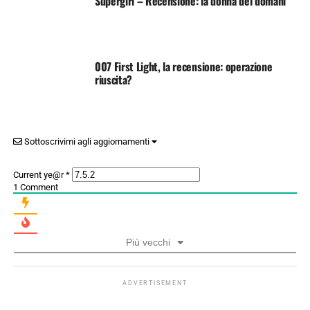
Supergirl – Recensione: la donna del domani
007 First Light, la recensione: operazione
riuscita?
Sottoscrivimi agli aggiornamenti
Current ye@r
*
1
Comment
Più vecchi
ADVERTISEMENT