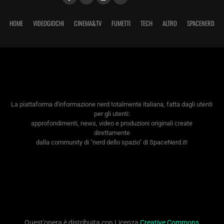
HOME
VIDEOGIOCHI
CINEMA&TV
FUMETTI
TECH
ALTRO
SPACENERD
La piattaforma d'informazione nerd totalmente italiana, fatta dagli utenti
per gli utenti:
approfondimenti, news, video e produzioni originali create
direttamente
dalla community di "nerd dello spazio" di SpaceNerd.it!
Quest'opera è distribuita con Licenza
Creative Commons