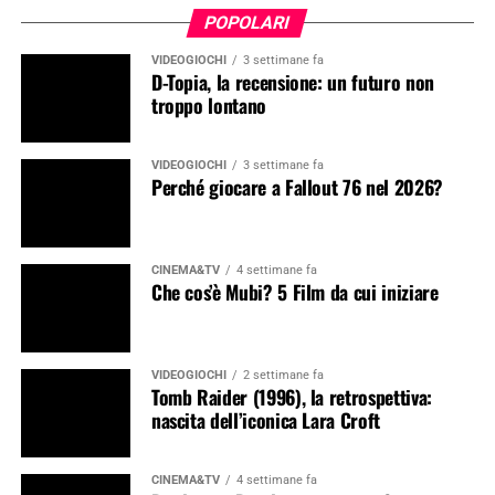
POPOLARI
VIDEOGIOCHI
3 settimane fa
D-Topia, la recensione: un futuro non
troppo lontano
VIDEOGIOCHI
3 settimane fa
Perché giocare a Fallout 76 nel 2026?
CINEMA&TV
4 settimane fa
Che cos’è Mubi? 5 Film da cui iniziare
VIDEOGIOCHI
2 settimane fa
Tomb Raider (1996), la retrospettiva:
nascita dell’iconica Lara Croft
CINEMA&TV
4 settimane fa