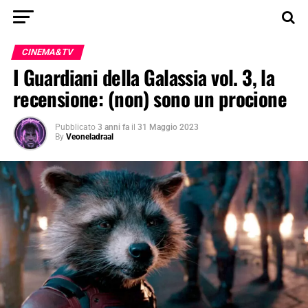
CINEMA&TV
I Guardiani della Galassia vol. 3, la
recensione: (non) sono un procione
Pubblicato
3 anni fa
il
31 Maggio 2023
By
Veoneladraal