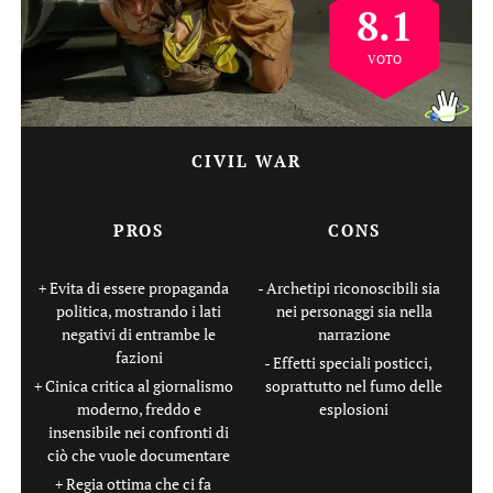
8.1
VOTO
CIVIL WAR
PROS
CONS
Evita di essere propaganda
Archetipi riconoscibili sia
politica, mostrando i lati
nei personaggi sia nella
negativi di entrambe le
narrazione
fazioni
Effetti speciali posticci,
Cinica critica al giornalismo
soprattutto nel fumo delle
moderno, freddo e
esplosioni
insensibile nei confronti di
ciò che vuole documentare
Regia ottima che ci fa