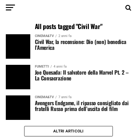
All posts tagged "Civil War"
CINEMA&TV
2 anni fa
Civil War, la recensione: Dio (non) benedica
l’America
FUMETTI
4 anni fa
Joe Quesada: Il salvatore della Marvel Pt. 2 –
La Consacrazione
CINEMA&TV
7 anni fa
Avengers Endgame, il ripasso consigliato dai
fratelli Russo prima dell’uscita del film
ALTRI ARTICOLI