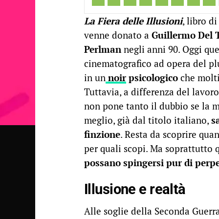
La Fiera delle Illusioni
, libro 
venne donato a
Guillermo Del 
Perlman
negli anni 90. Oggi qu
cinematografico ad opera del pl
in un
noir
psicologico
che molti
Tuttavia, a differenza del lavor
non pone tanto il dubbio se la ma
meglio, già dal titolo italiano,
s
finzione
. Resta da scoprire qua
per quali scopi. Ma soprattutto
possano spingersi pur di perpe
Illusione e realtà
Alle soglie della Seconda Guerr