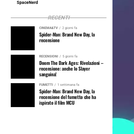
SpaceNerd
RECENTI
CINEMA&TV
2 giorni fa
Spider-Man: Brand New Day, la
recensione
RECENSIONI
5 giorni fa
Doom The Dark Ages: Rivelazioni –
recensione: anche lo Slayer
sanguina!
FUMETTI
1 settimana fa
Spider-Man: Brand New Day, la
recensione del fumetto che ha
ispirato il film MCU