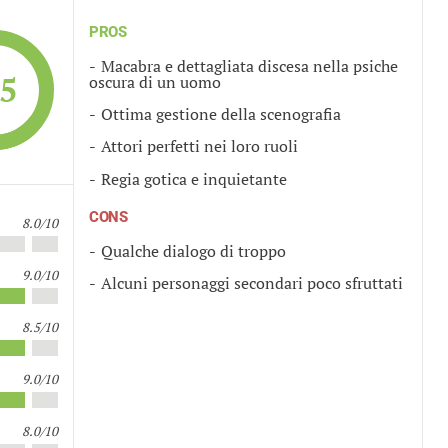
PROS
Macabra e dettagliata discesa nella psiche
.5
oscura di un uomo
Ottima gestione della scenografia
Attori perfetti nei loro ruoli
Regia gotica e inquietante
CONS
8.0/10
Qualche dialogo di troppo
9.0/10
Alcuni personaggi secondari poco sfruttati
8.5/10
9.0/10
8.0/10