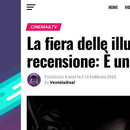
HOME
VI
CINEMA&TV
La fiera delle il
recensione: È u
Pubblicato
4 anni fa
il
13 Febbraio 2022
By
Veoneladraal