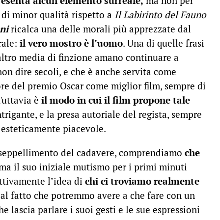
resenta alcun elemento surreale,
ma non per
 di minor qualità rispetto a
Il
Labirinto del Fauno
oni
ricalca una delle morali più apprezzate dal
rale:
il vero mostro è l’uomo
. Una di quelle frasi
i altro media di finzione amano continuare a
non dire secoli, e che è anche servita come
tore del premio Oscar come miglior film, sempre di
Tuttavia è
i
l modo in cui il film propone tale
ntrigante, e la presa autoriale del regista, sempre
 esteticamente piacevole.
il seppellimento del cadavere, comprendiamo
che
 ma il suo iniziale mutismo per i primi minuti
ettivamente l’idea di
chi ci troviamo realmente
i dal fatto che potremmo avere a che fare con un
 lascia parlare i suoi gesti e le sue espressioni