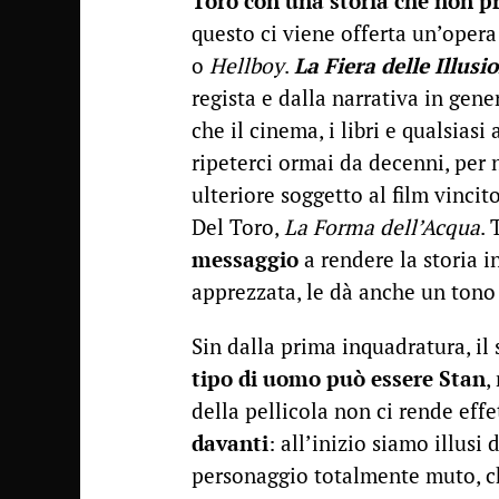
Toro con una storia che non p
questo ci viene offerta un’opera
o
Hellboy
.
La Fiera delle Illusi
regista e dalla narrativa in gene
che il cinema, i libri e qualsias
ripeterci ormai da decenni, per 
ulteriore soggetto al film vinci
Del Toro,
La Forma dell’Acqua
. 
messaggio
a rendere la storia i
apprezzata, le dà anche un tono
Sin dalla prima inquadratura, 
tipo di uomo può essere Stan
,
della pellicola non ci rende eff
davanti
: all’inizio siamo illus
personaggio totalmente muto, che