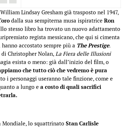
di William Lindsay Gresham già trasposto nel 1947,
Toro
dalla sua sempiterna musa ispiratrice
Ron
ello stesso libro ha trovato un nuovo adattamento
uripremiato regista messicano, che qui si cimenta
 hanno accostato sempre più a
The Prestige
.
o di Christopher Nolan,
La Fiera delle Illusioni
gia esista o meno: già dall’inizio del film, o
appiamo che tutto ciò che vedremo è pura
nto i personaggi useranno tale finzione, come e
 quanto a lungo e
a costo di quali sacrifici
trarla.
a Mondiale, lo squattrinato
Stan Carlisle