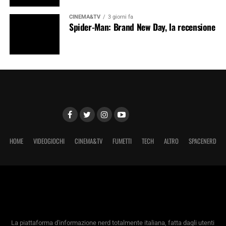
CINEMA&TV
3 giorni fa
Spider-Man: Brand New Day, la recensione
HOME
VIDEOGIOCHI
CINEMA&TV
FUMETTI
TECH
ALTRO
SPACENERD
La piattaforma d'informazione nerd totalmente italiana, fatta dagli utenti