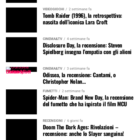
VIDEOGIOCHI
2 settimane fa
Tomb Raider (1996), la retrospettiva:
nascita dell’iconica Lara Croft
CINEMA&TV
4 settimane fa
Disclosure Day, la recensione: Steven
Spielberg insegna l’empatia con gli alieni
CINEMA&TV
3 settimane fa
Odissea, la recensione: Cantami, o
Christopher Nolan…
FUMETTI
2 settimane fa
Spider-Man: Brand New Day, la recensione
del fumetto che ha ispirato il film MCU
RECENSIONI
6 giorni fa
Doom The Dark Ages: Rivelazioni –
recensione: anche lo Slayer sanguina!