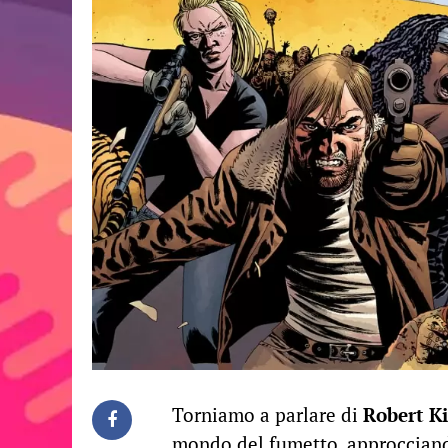
Torniamo a parlare di
Robert K
mondo del fumetto, approcciando