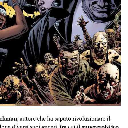
irkman
, autore che ha saputo rivoluzionare il
ne diversi suoi generi, tra cui il
supereroistico