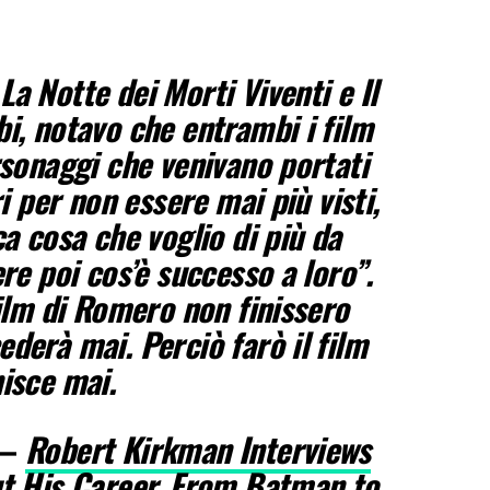
a Notte dei Morti Viventi e Il
i, notavo che entrambi i film
rsonaggi che venivano portati
ri per non essere mai più visti,
ca cosa che voglio di più da
re poi cos’è successo a loro”.
film di Romero non finissero
derà mai. Perciò farò il film
isce mai.
 –
Robert Kirkman Interviews
ut His Career, From Batman to