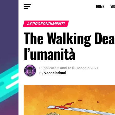
HOME
VI
APPROFONDIMENTI
The Walking Dea
l’umanità
Pubblicato
5 anni fa
il
3 Maggio 2021
By
Veoneladraal