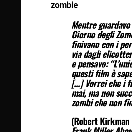
zombie
Mentre guardavo L
Giorno degli Zomb
finivano con i pe
via dagli elicotte
e pensavo: “L’uni
questi film è sape
[…] Vorrei che i 
mai, ma non succe
zombi che non fin
(Robert Kirkman
Frank Miller Abo