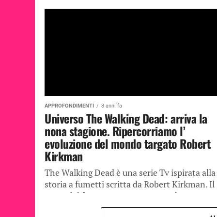
APPROFONDIMENTI
8 anni fa
Universo The Walking Dead: arriva la
nona stagione. Ripercorriamo l’
evoluzione del mondo targato Robert
Kirkman
The Walking Dead è una serie Tv ispirata alla
storia a fumetti scritta da Robert Kirkman. Il
genio del fumettista statunitense ha creato a
capolavori a...