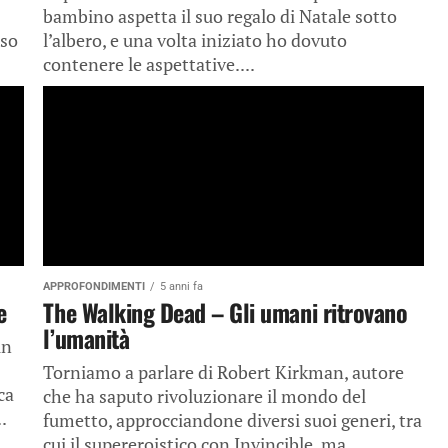
bambino aspetta il suo regalo di Natale sotto
sso
l’albero, e una volta iniziato ho dovuto
contenere le aspettative....
APPROFONDIMENTI
5 anni fa
e
The Walking Dead – Gli umani ritrovano
l’umanità
un
Torniamo a parlare di Robert Kirkman, autore
ca
che ha saputo rivoluzionare il mondo del
.
fumetto, approcciandone diversi suoi generi, tra
cui il supereroistico con Invincible, ma...