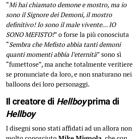
“
Mi hai chiamato demone e mostro, ma io
sono il Signore dei Demoni, il mostro
definitivo! Io sono il male vivente… IO
SONO MEFISTO!
” o forse la più conosciuta
“
Sembra che Mefisto abbia tanti demoni
quanti momenti abbia l’eternità
” sono sì
“fumettose”, ma anche totalmente veritiere
se pronunciate da loro, e non snaturano nei
balloons dei loro personaggi.
Il creatore di
Hellboy
prima di
Hellboy
I disegni sono stati affidati ad un allora non
molto conosciuto
Mike Mignola
, che con