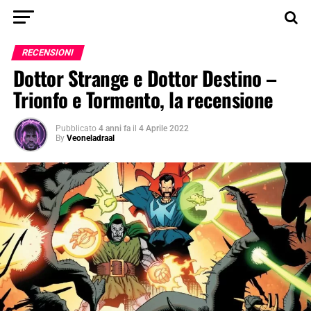
RECENSIONI
Dottor Strange e Dottor Destino –
Trionfo e Tormento, la recensione
Pubblicato
4 anni fa
il
4 Aprile 2022
By
Veoneladraal