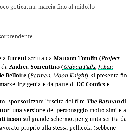
oco gotica, ma marcia fino al midollo
 sorprendente
e a fumetti scritta da
Mattson Tomlin
(
Project
a da
Andrea Sorrentino
(
Gideon Falls
,
Joker:
ie Bellaire
(
Batman
,
Moon Knight
), si presenta fin
marketing geniale da parte di
DC Comics
e
ito: sponsorizzare l’uscita del film
The Batman
di
ttori una versione del personaggio molto simile a
attinson
sul grande schermo, per giunta scritta da
vorato proprio alla stessa pellicola (sebbene