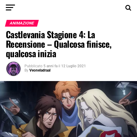
ANIMAZIONE
Castlevania Stagione 4: La
Recensione – Qualcosa finisce,
qualcosa inizia
Pubblicato
5 anni fa
il
12 Luglio 2021
By
Veoneladraal