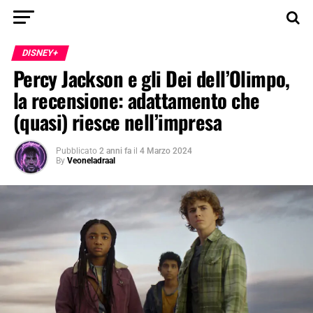
DISNEY+
Percy Jackson e gli Dei dell’Olimpo,
la recensione: adattamento che
(quasi) riesce nell’impresa
Pubblicato
2 anni fa
il
4 Marzo 2024
By
Veoneladraal