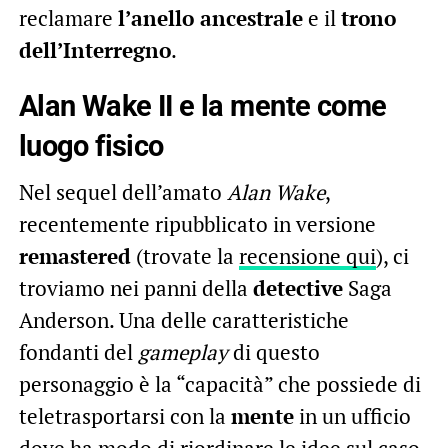
reclamare
l’anello ancestrale
e il
trono
dell’Interregno
.
Alan Wake II e la mente come
luogo fisico
Nel sequel dell’amato
Alan Wake
,
recentemente ripubblicato in versione
remastered
(trovate la
recensione qui
), ci
troviamo nei panni della
detective
Saga
Anderson. Una delle caratteristiche
fondanti del
gameplay
di questo
personaggio è la “capacità” che possiede di
teletrasportarsi con la
mente
in un ufficio
dove ha modo di riordinare le idee sul caso