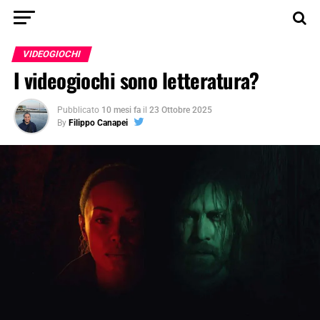
VIDEOGIOCHI
I videogiochi sono letteratura?
Pubblicato
10 mesi fa
il
23 Ottobre 2025
By
Filippo Canapei