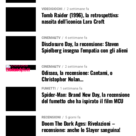
VIDEOGIOCHI
2 settimane fa
Tomb Raider (1996), la retrospettiva:
nascita dell’iconica Lara Croft
CINEMA&TV
4 settimane fa
Disclosure Day, la recensione: Steven
Spielberg insegna l’empatia con gli alieni
CINEMA&TV
2 settimane fa
Odissea, la recensione: Cantami, o
Christopher Nolan…
FUMETTI
1 settimana fa
Spider-Man: Brand New Day, la recensione
del fumetto che ha ispirato il film MCU
RECENSIONI
5 giorni fa
Doom The Dark Ages: Rivelazioni –
recensione: anche lo Slayer sanguina!