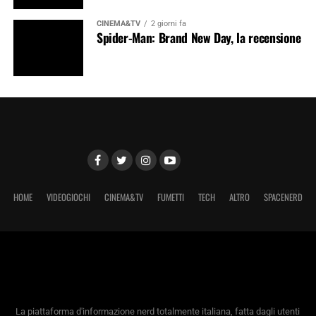
CINEMA&TV
2 giorni fa
Spider-Man: Brand New Day, la recensione
HOME
VIDEOGIOCHI
CINEMA&TV
FUMETTI
TECH
ALTRO
SPACENERD
La piattaforma d'informazione nerd totalmente italiana, fatta dagli utenti