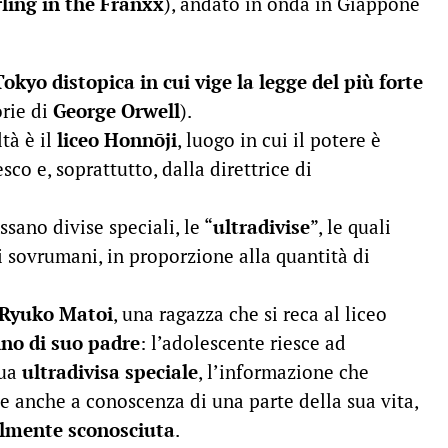
ling in the Franxx
), andato in onda in Giappone
Tokyo distopica in cui vige la legge del più forte
orie di
George Orwell
).
tà è il
liceo Honnōji
, luogo in cui il potere è
sco e, soprattutto, dalla direttrice di
ssano divise speciali, le “
ultradivise
”, le quali
i sovrumani, in proporzione alla quantità di
Ryuko Matoi
, una ragazza che si reca al liceo
ino di suo padre
: l’adolescente riesce ad
sua
ultradivisa speciale
, l’informazione che
e anche a conoscenza di una parte della sua vita,
almente sconosciuta
.