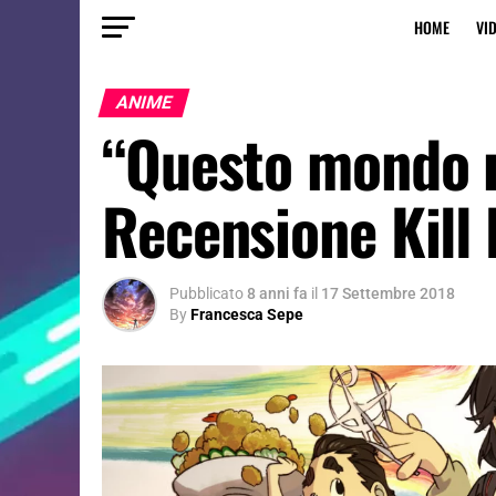
HOME
VI
ANIME
“Questo mondo n
Recensione Kill l
Pubblicato
8 anni fa
il
17 Settembre 2018
By
Francesca Sepe