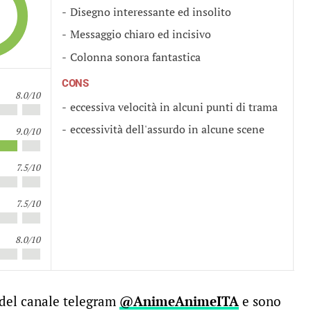
Disegno interessante ed insolito
Messaggio chiaro ed incisivo
Colonna sonora fantastica
CONS
8.0/10
eccessiva velocità in alcuni punti di trama
eccessività dell'assurdo in alcune scene
9.0/10
7.5/10
7.5/10
8.0/10
 del canale telegram
@AnimeAnimeITA
e sono