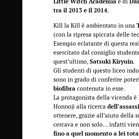
Little Witch Academia
e di
Dar
tra il 2013 e il 2014
.
Kill la Kill è ambientato in una
(con la ripresa spiccata delle te
Esempio eclatante di questa real
esercitato dal consiglio studente
quest’ultimo,
Satsuki Kiryuin
.
Gli studenti di questo liceo indo
sono in grado di conferire poter
biofibra
contenuta in esse.
La protagonista della vicenda è
Honnoji alla ricerca
dell’assass
ottenere, grazie all’aiuto della 
cercava e non solo… infatti vien
fino a quel momento a lei tot