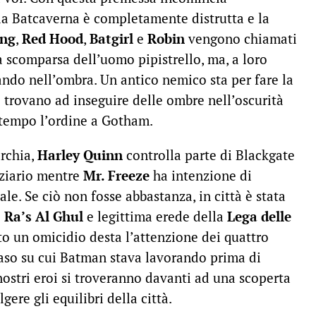
la Batcaverna è completamente distrutta e la
ing
,
Red Hood
,
Batgirl
e
Robin
vengono chiamati
la scomparsa dell’uomo pipistrello, ma, a loro
ando nell’ombra. Un antico nemico sta per fare la
si trovano ad inseguire delle ombre nell’oscurità
tempo l’ordine a Gotham.
archia,
Harley Quinn
controlla parte di Blackgate
nziario mentre
Mr. Freeze
ha intenzione di
le. Se ciò non fosse abbastanza, in città è stata
i
Ra’s Al Ghul
e legittima erede della
Lega delle
to un omicidio desta l’attenzione dei quattro
 caso su cui Batman stava lavorando prima di
 nostri eroi si troveranno davanti ad una scoperta
gere gli equilibri della città.