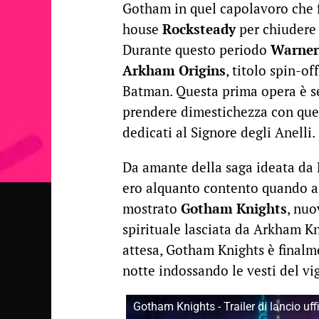
Gotham in quel capolavoro che
house
Rocksteady
per chiudere 
Durante questo periodo
Warner
Arkham Origins
, titolo spin-of
Batman. Questa prima opera è se
prendere dimestichezza con quel
dedicati al Signore degli Anelli.
Da amante della saga ideata da 
ero alquanto contento quando 
mostrato
Gotham Knights
, nuo
spirituale lasciata da Arkham Kni
attesa, Gotham Knights è finalm
notte indossando le vesti del vi
Gotham Knights - Trailer di lancio uff