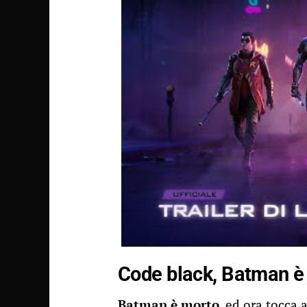
Code black, Batman è
Batman è morto
, ed ora tocca