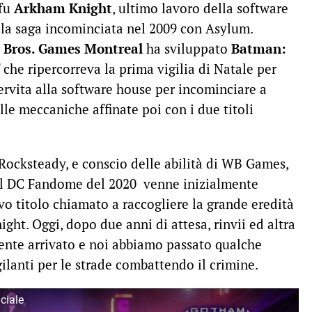
 fu
Arkham Knight
, ultimo lavoro della software
la saga incominciata nel 2009 con Asylum.
 Bros. Games Montreal
ha sviluppato
Batman:
f che ripercorreva la prima vigilia di Natale per
rvita alla software house per incominciare a
le meccaniche affinate poi con i due titoli
Rocksteady, e conscio delle abilità di WB Games,
al DC Fandome del 2020 venne inizialmente
vo titolo chiamato a raccogliere la grande eredità
ght. Oggi, dopo due anni di attesa, rinvii ed altra
ente arrivato e noi abbiamo passato qualche
gilanti per le strade combattendo il crimine.
iciale