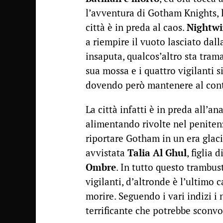
l’avventura di Gotham Knights, 
città è in preda al caos.
Nightw
a riempire il vuoto lasciato dal
insaputa, qualcos’altro sta tram
sua mossa e i quattro vigilanti 
dovendo però mantenere al con
La città infatti è in preda all’an
alimentando rivolte nel penite
riportare Gotham in un era glacia
avvistata
Talia Al Ghul
, figlia d
Ombre
. In tutto questo trambus
vigilanti, d’altronde è l’ultimo
morire. Seguendo i vari indizi i
terrificante che potrebbe sconvol