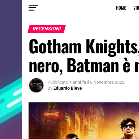
HOME
VI
RECENSIONI
Gotham Knights,
nero, Batman è 
Pubblicato
4 anni fa
il
6 Novembre 2022
By
Eduardo Bleve