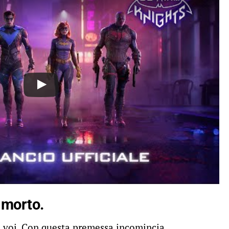
 morto.
 a voi. Con questa premessa incomincia