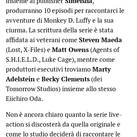
insieme al publisher
Shueisha
,
produrranno 10 episodi per raccontarci le
avventure di Monkey D. Luffy e la sua
ciurma. La scrittura della serie è stata
affidata ai veterani come
Steven Maeda
(Lost, X-Files) e
Matt Owens
(Agents of
S.H.I.E.L.D., Luke Cage), mentre come
produttori esecutivi troviamo
Marty
Adelstein
e
Becky Clements
(dei
Tomorrow Studios) insieme allo stesso
Eiichiro Oda.
Non è ancora chiaro quanto la serie live-
action si discosterà da quella originale e
come lo studio deciderà di raccontare le