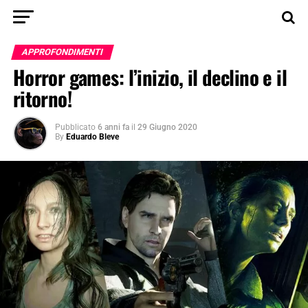
APPROFONDIMENTI
Horror games: l’inizio, il declino e il
ritorno!
Pubblicato
6 anni fa
il
29 Giugno 2020
By
Eduardo Bleve