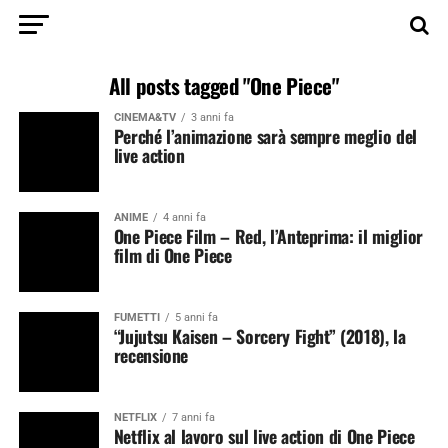
All posts tagged "One Piece"
CINEMA&TV
3 anni fa
Perché l’animazione sarà sempre meglio del
live action
ANIME
4 anni fa
One Piece Film – Red, l’Anteprima: il miglior
film di One Piece
FUMETTI
5 anni fa
“Jujutsu Kaisen – Sorcery Fight” (2018), la
recensione
NETFLIX
7 anni fa
Netflix al lavoro sul live action di One Piece