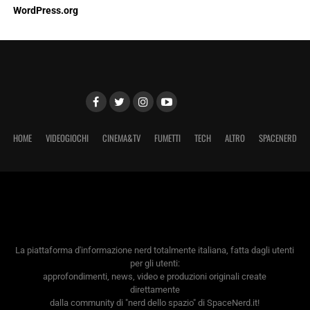
WordPress.org
HOME
VIDEOGIOCHI
CINEMA&TV
FUMETTI
TECH
ALTRO
SPACENERD
La piattaforma d'informazione nerd totalmente italiana, fatta dagli utenti
per gli utenti:
approfondimenti, news, video e produzioni originali create
direttamente
dalla community di "nerd dello spazio" di SpaceNerd.it!