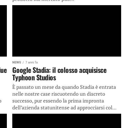
NEWS
7 anni fa
due
Google Stadia: il colosso acquisisce
Typhoon Studios
È passato un mese da quando Stadia è entrata
nelle nostre case riscuotendo un discreto
o
successo, pur essendo la prima impronta
dell’azienda statunitense ad approcciarsi col...