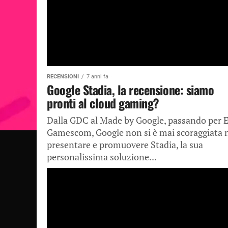
RECENSIONI
7 anni fa
Google Stadia, la recensione: siamo
pronti al cloud gaming?
Dalla GDC al Made by Google, passando per E
Gamescom, Google non si è mai scoraggiata 
presentare e promuovere Stadia, la sua
personalissima soluzione...