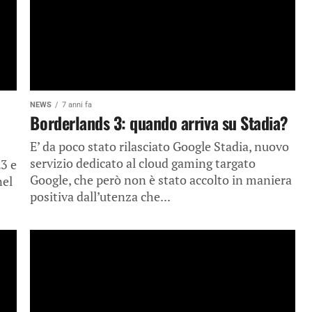
NEWS
7 anni fa
Borderlands 3: quando arriva su Stadia?
E’ da poco stato rilasciato Google Stadia, nuovo
servizio dedicato al cloud gaming targato
3 e
Google, che però non è stato accolto in maniera
nel
positiva dall’utenza che...