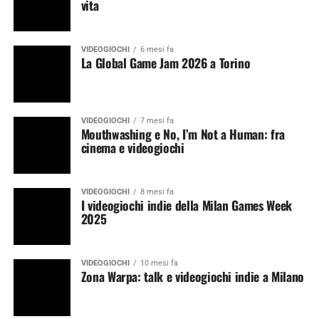
vita
VIDEOGIOCHI
6 mesi fa
La Global Game Jam 2026 a Torino
VIDEOGIOCHI
7 mesi fa
Mouthwashing e No, I’m Not a Human: fra
cinema e videogiochi
VIDEOGIOCHI
8 mesi fa
I videogiochi indie della Milan Games Week
2025
VIDEOGIOCHI
10 mesi fa
Zona Warpa: talk e videogiochi indie a Milano