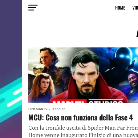
HOME
VI
CINEMA&TV
3 anni fa
MCU: Cosa non funziona della Fase 4
Con la tronfale uscita di Spider Man Far Fro
Home venne inaugurato l’inizio di una nuov