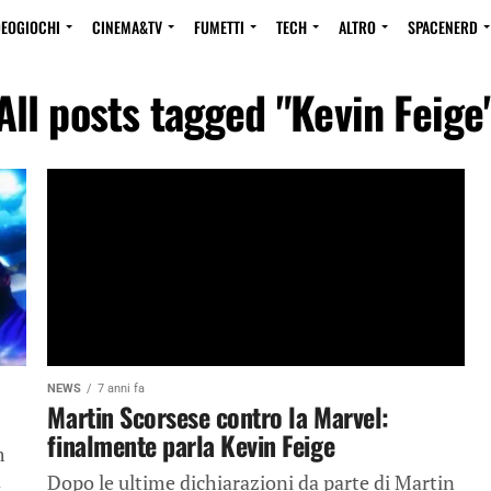
DEOGIOCHI
CINEMA&TV
FUMETTI
TECH
ALTRO
SPACENERD
All posts tagged "Kevin Feige
NEWS
7 anni fa
Martin Scorsese contro la Marvel:
finalmente parla Kevin Feige
m
a
Dopo le ultime dichiarazioni da parte di Martin