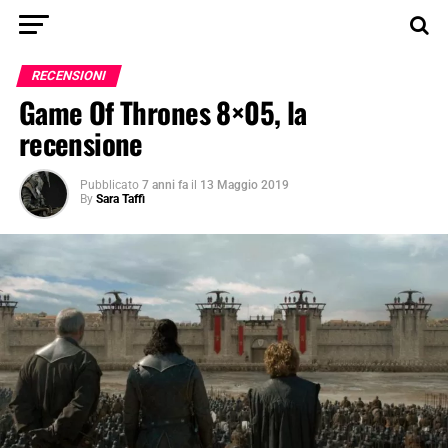
RECENSIONI
Game Of Thrones 8×05, la
recensione
Pubblicato
7 anni fa
il
13 Maggio 2019
By
Sara Taffi