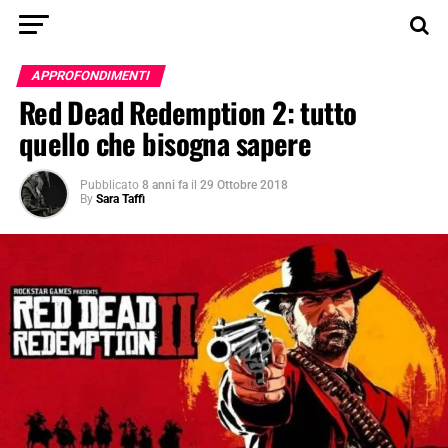
APPROFONDIMENTI
Red Dead Redemption 2: tutto
quello che bisogna sapere
Pubblicato
8 anni fa
il
29 Ottobre 2018
By
Sara Taffi