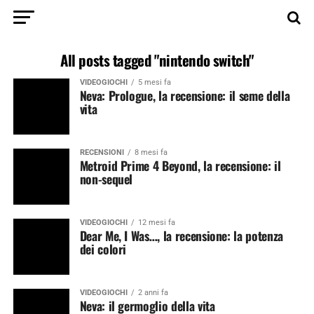
All posts tagged "nintendo switch"
VIDEOGIOCHI
5 mesi fa
Neva: Prologue, la recensione: il seme della
vita
RECENSIONI
8 mesi fa
Metroid Prime 4 Beyond, la recensione: il
non-sequel
VIDEOGIOCHI
12 mesi fa
Dear Me, I Was…, la recensione: la potenza
dei colori
VIDEOGIOCHI
2 anni fa
Neva: il germoglio della vita