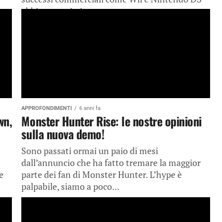
abbiamo assistito a...
APPROFONDIMENTI
6 anni fa
wn,
Monster Hunter Rise: le nostre opinioni
sulla nuova demo!
Sono passati ormai un paio di mesi
dall’annuncio che ha fatto tremare la maggior
e
parte dei fan di Monster Hunter. L’hype è
palpabile, siamo a poco...