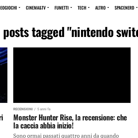
DEOGIOCHI
CINEMA&TV
FUMETTI
TECH
ALTRO
SPACENERD
l posts tagged "nintendo swit
RECENSIONI
5 anni fa
ri
Monster Hunter Rise, la recensione: che
la caccia abbia inizio!
Sono ormai passati quattro anni da quando