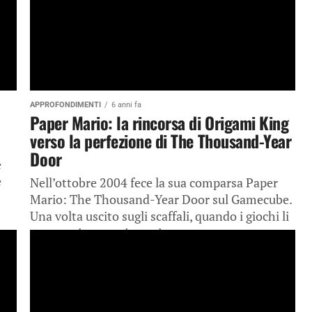
APPROFONDIMENTI
6 anni fa
Paper Mario: la rincorsa di Origami King
verso la perfezione di The Thousand-Year
Door
e
e
Nell’ottobre 2004 fece la sua comparsa Paper
Mario: The Thousand-Year Door sul Gamecube.
Una volta uscito sugli scaffali, quando i giochi li
compravi ancora in copia...