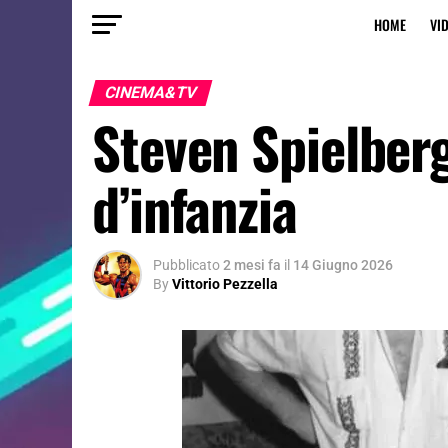
HOME
VI
CINEMA&TV
Steven Spielberg
d’infanzia
Pubblicato
2 mesi fa
il
14 Giugno 2026
By
Vittorio Pezzella