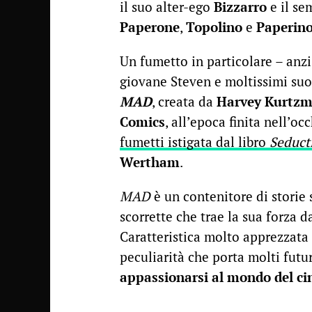
il suo alter-ego
Bizzarro
e il s
Paperone
,
Topolino
e
Paperin
Un fumetto in particolare – anz
giovane Steven e moltissimi suoi 
MAD
, creata da
Harvey Kurtz
Comics
, all’epoca finita nell’o
fumetti istigata dal libro
Seduct
Wertham
.
MAD
è un contenitore di storie 
scorrette che trae la sua forza da
Caratteristica molto apprezzata 
peculiarità che porta molti futuri
appassionarsi al mondo del c