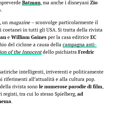
empreverde
Batman
, ma anche i disneyani
Zio
o
.
i, un
magazine
– sconvolge particolarmente il
coetanei in tutti gli USA. Si tratta della rivista
man
e
William Gaines
per la casa editrice
EC
cchio del ciclone a causa della
campagna anti-
ion of the Innocent
dello psichiatra
Fredric
satiriche intelligenti, irriverenti e politicamente
i riferimenti all’attualità e alla cultura pop.
della rivista sono
le numerose parodie di film
,
 registi, tra cui lo stesso Spielberg,
ad
inema
.