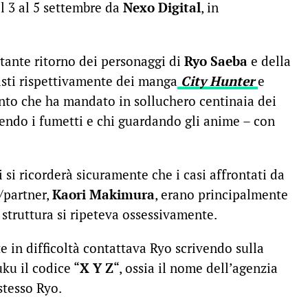
al 3 al 5 settembre da
Nexo Digital
, in
tante ritorno dei personaggi di
Ryo Saeba
e della
isti rispettivamente dei manga
City Hunter
e
ento che ha mandato in solluchero centinaia dei
gendo i fumetti e chi guardando gli anime – con
 si ricorderà sicuramente che i casi affrontati da
/partner,
Kaori Makimura
, erano principalmente
struttura si ripeteva ossessivamente.
 in difficoltà contattava Ryo scrivendo sulla
ku il codice “
X Y Z
“, ossia il nome dell’agenzia
stesso Ryo.