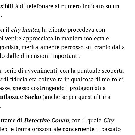
ssibilità di telefonare al numero indicato su un
.
on il
city hunter
, la cliente procedeva con
poi venire approcciata in maniera molesta e
agonista, meritatamente percosso sul cranio dalla
lo dalle dimensioni importanti.
a serie di avvenimenti, con la puntuale scoperta
r
di fiducia era coinvolta in qualcosa di molto di
sse, spesso costringendo i protagonisti a
mibozu
e
Saeko
(anche se per quest’ultima
.
e trame di
Detective Conan
, con il quale
City
ebile trama orizzontale concernente il passato