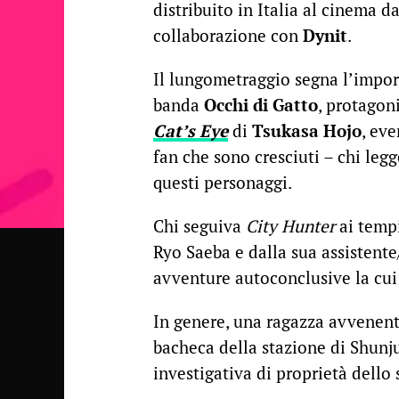
distribuito in Italia al cinema d
collaborazione con
Dynit
.
Il lungometraggio segna l’impor
banda
Occhi di Gatto
, protagon
Cat’s Eye
di
Tsukasa Hojo
, ev
fan che sono cresciuti – chi leg
questi personaggi.
Chi seguiva
City Hunter
ai tempi
Ryo Saeba e dalla sua assistente
avventure autoconclusive la cui 
In genere, una ragazza avvenente
bacheca della stazione di Shunju
investigativa di proprietà dello 