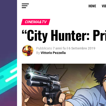
HOME
VI
CINEMA&TV
“City Hunter: Pr
Pubblicato
7 anni fa
il
6 Settembre 2019
By
Vittorio Pezzella