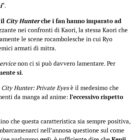
i
“.
 il
City Hunter
che i fan hanno imparato ad
zzante nei confronti di Kaori, la stessa Kaori che
iamente le scene rocambolesche in cui Ryo
mici armati di mitra.
ervice
non ci si può davvero lamentare. Per
mente si
.
o
City Hunter: Private Eyes
è il medesimo che
tamenti da manga ad anime:
l’eccessivo rispetto
ino che questa caratteristica sia sempre positiva,
imbarcamenarci nell’annosa questione sul come
o (ne parlammo
qui
), è sufficiente dire che
Kenji