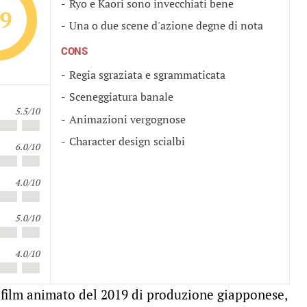
Ryo e Kaori sono invecchiati bene
.9
Una o due scene d'azione degne di nota
CONS
Regia sgraziata e sgrammaticata
Sceneggiatura banale
5.5/10
Animazioni vergognose
Character design scialbi
6.0/10
4.0/10
5.0/10
4.0/10
 film animato del 2019 di produzione giapponese,